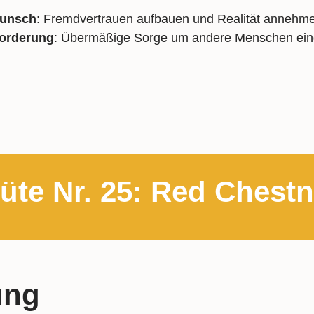
unsch
: Fremdvertrauen aufbauen und Realität anneh
orderung
: Übermäßige Sorge um andere Menschen e
üte Nr. 25: Red Chestn
ung