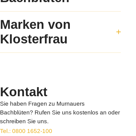
Bachblüten Produkte
Marken von
Die Bachblüten Lehre
Bachblüten-Test
Klosterfrau
Ratgeber
Jetzt kaufen
Klosterfrau
FAQ
®
Oyono
Kontakt
Syxyl
Akkermansia Probiocult
Kontakt
Murnauers Bachblüten
Cannaren-Cannaxil
Sie haben Fragen zu Murnauers
®
nasic
Bachblüten? Rufen Sie uns kostenlos an oder
®
neo-angin
schreiben Sie uns.
Elektrolyte +
Tel.: 0800 1652-100
®
Femannose