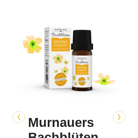
Murnauers
Bachblüten