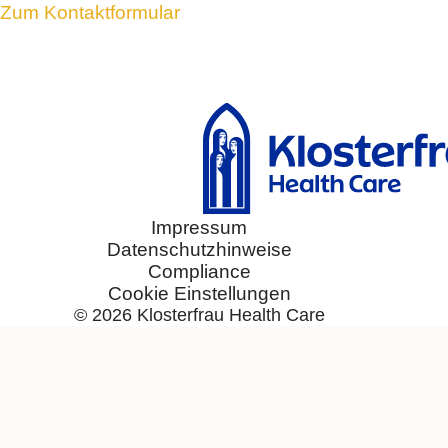
Zum Kontaktformular
®
Soledum
®
Bronchicum
®
Contramutan
®
Monapax
®
Bronchostop
®
taxofit
®
Laxatan
M
®
Euminz
Impressum
Datenschutzhinweise
®
anginetten
Compliance
®
Laryngomedin
Cookie Einstellungen
®
allergin
© 2026
Klosterfrau Health Care
®
Sinulind
®
Traumaplant
Schmerzcreme
®
Hepar-SL
®
Sedonium