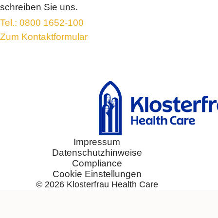
schreiben Sie uns.
Elektrolyte +
Tel.: 0800 1652-100
®
Femannose
Zum Kontaktformular
®
Soledum
®
Bronchicum
®
Contramutan
®
Monapax
®
Bronchostop
®
taxofit
®
Laxatan
M
®
Euminz
Impressum
Datenschutzhinweise
®
anginetten
Compliance
®
Laryngomedin
Cookie Einstellungen
®
allergin
© 2026
Klosterfrau Health Care
®
Sinulind
®
Traumaplant
Schmerzcreme