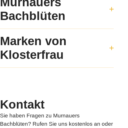
Murnauers
Bachblüten
Bachblüten Produkte
Marken von
Die Bachblüten Lehre
Bachblüten-Test
Klosterfrau
Ratgeber
Jetzt kaufen
Klosterfrau
FAQ
®
Oyono
Kontakt
Syxyl
Akkermansia Probiocult
Kontakt
Murnauers Bachblüten
Cannaren-Cannaxil
Sie haben Fragen zu Murnauers
®
nasic
Bachblüten? Rufen Sie uns kostenlos an oder
®
neo-angin