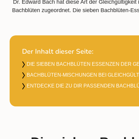
Dr. Edward Bach hat diese Art der Gleichgültigkei
Bachblüten zugeordnet. Die sieben Bachblüten-Ess
Der Inhalt dieser Seite:
DIE SIEBEN BACHBLÜTEN ESSENZEN DER G
BACHBLÜTEN-MISCHUNGEN BEI GLEICHGÜLT
ENTDECKE DIE ZU DIR PASSENDEN BACHBL