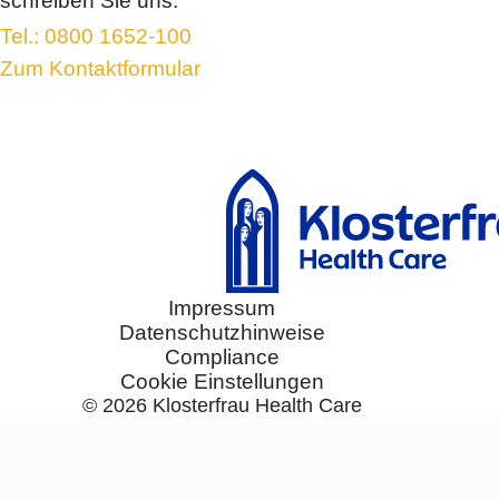
schreiben Sie uns.
Elektrolyte +
Tel.: 0800 1652-100
®
Femannose
Zum Kontaktformular
®
Soledum
®
Bronchicum
®
Contramutan
®
Monapax
®
Bronchostop
®
taxofit
®
Laxatan
M
®
Euminz
Impressum
Datenschutzhinweise
®
anginetten
Compliance
®
Laryngomedin
Cookie Einstellungen
®
allergin
© 2026
Klosterfrau Health Care
®
Sinulind
®
Traumaplant
Schmerzcreme
®
Hepar-SL