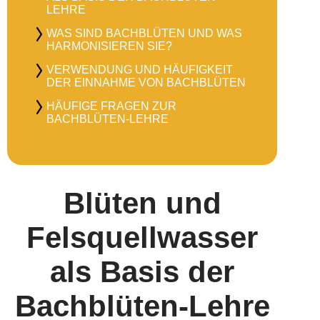
LEHRE
WAS SIND BACHBLÜTEN UND WAS
HARMONISIEREN SIE?
VERWENDUNG UND HÄUFIGKEIT
DER EINNAHME VON BACHBLÜTEN
HÄUFIGE FRAGEN ZUR
BACHBLÜTEN-LEHRE
Blüten und
Felsquell­wasser
als Basis der
Bachblüten-Lehre