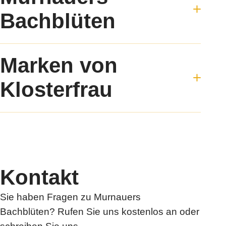
Bachblüten
Bachblüten Produkte
Marken von
Die Bachblüten Lehre
Bachblüten-Test
Klosterfrau
Ratgeber
Jetzt kaufen
Klosterfrau
FAQ
®
Oyono
Kontakt
Syxyl
Akkermansia Probiocult
Kontakt
Murnauers Bachblüten
Cannaren-Cannaxil
Sie haben Fragen zu Murnauers
®
nasic
Bachblüten? Rufen Sie uns kostenlos an oder
®
neo-angin